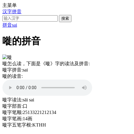
主菜单
汉字拼音
拼音
sai
嘥的拼音
嘥怎么读，下面是《嘥》字的读法及拼音:
嘥字拼音:
sai
嘥的读音:
嘥字读法:
sāi sai
嘥字部首:
口
嘥字笔顺:
25133221212134
嘥字笔画:
14画
嘥字五笔字根:
KTHH