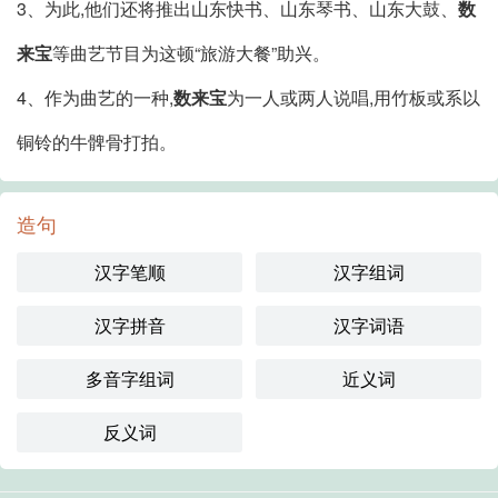
3、为此,他们还将推出山东快书、山东琴书、山东大鼓、
数
来宝
等曲艺节目为这顿“旅游大餐”助兴。
4、作为曲艺的一种,
数来宝
为一人或两人说唱,用竹板或系以
铜铃的牛髀骨打拍。
造句
汉字笔顺
汉字组词
汉字拼音
汉字词语
多音字组词
近义词
反义词