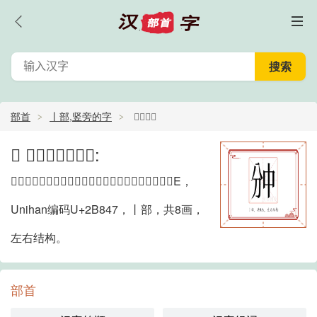
部首
丨部,竖旁的字
𫡇的部首
𫡇 的部首详情如下:
𫡇的部首是丨部。，位于中日韩统一表意文字扩展区E，
Unihan编码U+2B847，丨部，共8画，
左右结构。
部首