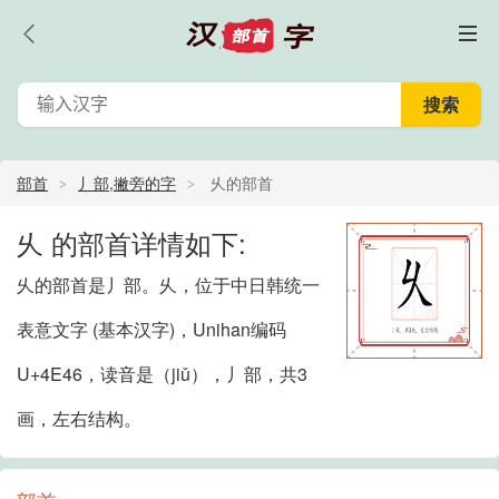
部首
丿部,撇旁的字
乆的部首
乆 的部首详情如下:
乆的部首是丿部。乆，位于中日韩统一
表意文字 (基本汉字)，Unihan编码
U+4E46，读音是（jiǔ），丿部，共3
画，左右结构。