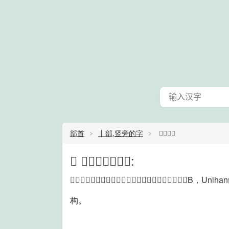
部首
丨部,竖旁的字
𠁤的部首
𠁤 的部首详情如下:
𠁤的部首是丨部。，位于中日韩统一表意文字扩展区B，Un
构。