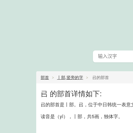
部首
丨部,竖旁的字
㠯的部首
㠯 的部首详情如下:
㠯的部首是丨部。㠯，位于中日韩统一表意文字扩
读音是（yǐ），丨部，共5画，独体字。