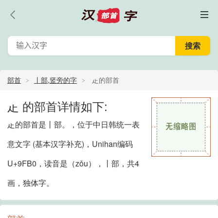
部首
丨部,竖旁的字
龰的部首
龰 的部首详情如下:
龰的部首是丨部。，位于中日韩统一表
意文字 (基本汉字补充)，Unihan编码
U+9FB0，读音是（zǒu），丨部，共4
画，独体字。