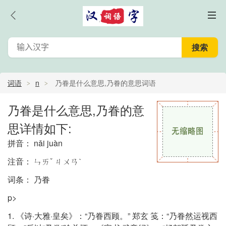
词语
n
乃眷是什么意思,乃眷的意思词语
乃眷是什么意思,乃眷的意
思详情如下:
拼音： nǎi juàn
注音： ㄣㄞˇ ㄐㄨㄢˋ
词条： 乃眷
p>
1. 《诗·大雅·皇矣》：“乃眷西顾。” 郑玄 笺：“乃眷然运视西