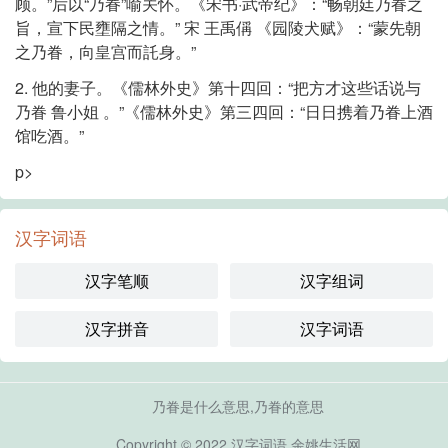
顾。”后以“乃眷”喻关怀。《宋书·武帝纪》：“畅朝廷乃眷之
旨，宣下民壅隔之情。” 宋 王禹偁 《园陵犬赋》：“蒙先朝
之乃眷，向皇宫而託身。”
2. 他的妻子。《儒林外史》第十四回：“把方才这些话说与
乃眷 鲁小姐 。”《儒林外史》第三四回：“日日携着乃眷上酒
馆吃酒。”
p>
汉字词语
汉字笔顺
汉字组词
汉字拼音
汉字词语
乃眷是什么意思,乃眷的意思
Copyright © 2022
汉字词语
余姚生活网