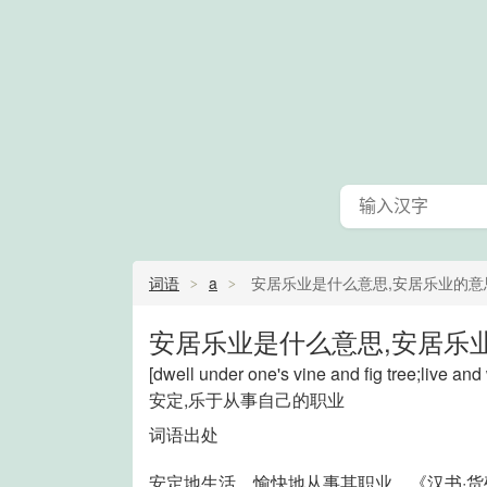
词语
a
安居乐业是什么意思,安居乐业的意
安居乐业是什么意思,安居乐
[dwell under one's vine and fig tree;live a
安定,乐于从事自己的职业
词语出处
安定地生活，愉快地从事其职业。《汉书·货