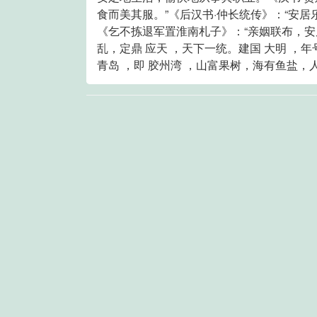
食而美其服。”《后汉书·仲长统传》：“安居
《乞不拣退军置淮南札子》：“亲姻联布，安居
乱，定鼎 应天 ，天下一统。建国 大明 ，年
青岛 ，即 胶州湾 ，山富果树，海有鱼盐，