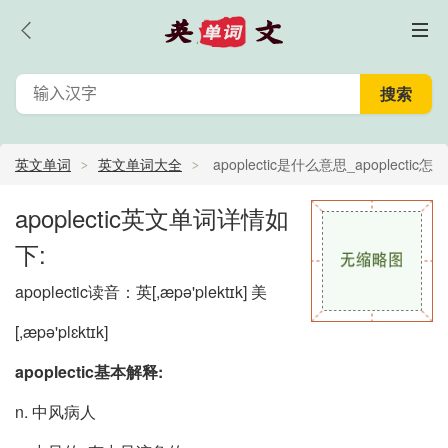
英文单词
英文单词大全
apoplectic是什么意思_apoplectic怎
么读_apoplectic的中文意思,翻译
apoplectic英文单词详情如
下:
apoplectic读音：英
[,æpə'plektɪk]
美
[,æpə'plɛktɪk]
apoplectic基本解释:
n. 中风病人