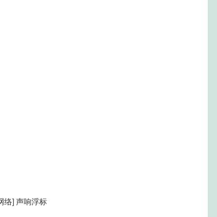
[网络] 声响浮标