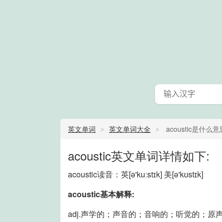
英文单词
英文单词大全
acoustic是什么意
acoustic英文单词详情如下:
acoustic读音：英
[ə'kuːstɪk]
美
[ə'kʊstɪk]
acoustic基本解释:
adj.声学的；声音的；音响的；听觉的；原