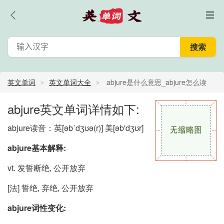
英文单词
英文单词大全
abjure是什么意思_abjure怎么读
_abjure的中文意思,翻译
abjure英文单词详情如下:
abjure读音：英
[əbˈdʒʊə(r)]
美
[əb'dʒʊr]
abjure基本解释:
vt. 发誓断绝, 公开放弃
[法] 誓绝, 弃绝, 公开放弃
abjure词性变化: