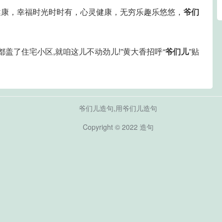
健康，幸福时光时时有，心灵健康，无穷乐趣乐悠悠，
爷们
都盖了住宅小区,就咱这儿不动劲儿!”黄大香招呼“
爷们儿
”贴
爷们儿造句,用爷们儿造句
Copyright © 2022
造句