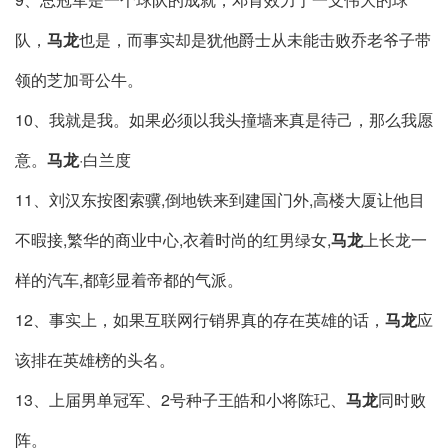
队，
马龙
也是，而事实却是犹他爵士从未能击败乔老爷子带
领的芝加哥公牛。
10、我就是我。如果必须以我头撞墙来真是待己，那么我愿
意。
马龙
·白兰度
11、刘汉东按图索骥,倒地铁来到建国门外,高楼大厦让他目
不暇接,繁华的商业中心,衣着时尚的红男绿女,
马龙
上长龙一
样的汽车,都彰显着帝都的气派。
12、事实上，如果互联网行销界真的存在英雄的话，
马龙
应
该排在英雄榜的头名。
13、上届男单冠军、2号种子王皓和小将陈玘、
马龙
同时败
阵。