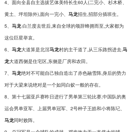
4、面向全县自主选拔艺体美特长生60人(二完小、杉木桥、
黄土、坪坦除外),面向一完小、
马龙
招生,招部分插班生。
5、
马龙
·白兰度去世后,来自全球的颂辞蜂拥而至,大家都为
这位巨星举哀。
6、
马龙
大道算是北滘
马龙
村的主干道了,从三乐路拐进去,
马
龙
大道西侧是住宅区,东侧是厂房和农田。
7、
马龙
绝对不可能自己独自造出了赤色融雪阵,身后的势力
对于大梁来说绝对是一个如同白蚁一般的存在。
8、第十七届亚乒赛昨日进行了男单第三轮比赛,中国队的奥
运会男单亚军、上届男单冠军、2号种子王皓和小将陈玘、
马龙
同时败阵。
9、总冠军是一个球队的成就，邓肯效力于一支伟大的球