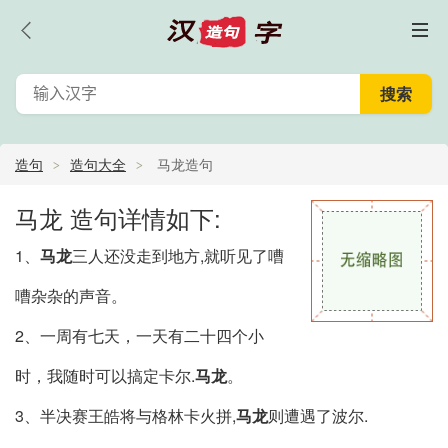
造句
造句大全
马龙造句
马龙 造句详情如下:
1、
马龙
三人还没走到地方,就听见了嘈
嘈杂杂的声音。
2、一周有七天，一天有二十四个小
时，我随时可以搞定卡尔.
马龙
。
3、半决赛王皓将与格林卡火拼,
马龙
则遭遇了波尔.