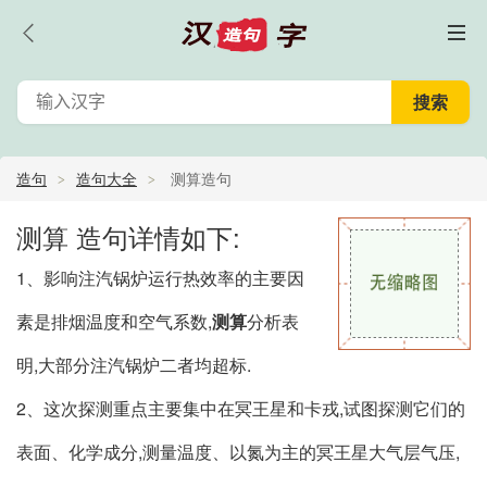
造句
造句大全
测算造句
测算 造句详情如下:
1、影响注汽锅炉运行热效率的主要因
素是排烟温度和空气系数,
测算
分析表
明,大部分注汽锅炉二者均超标.
2、这次探测重点主要集中在冥王星和卡戎,试图探测它们的
表面、化学成分,测量温度、以氮为主的冥王星大气层气压,