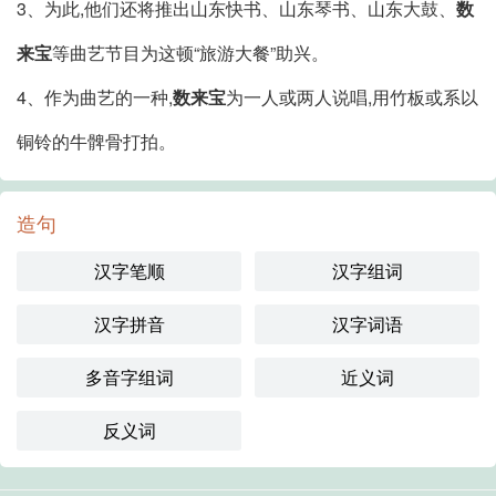
3、为此,他们还将推出山东快书、山东琴书、山东大鼓、
数
来宝
等曲艺节目为这顿“旅游大餐”助兴。
4、作为曲艺的一种,
数来宝
为一人或两人说唱,用竹板或系以
铜铃的牛髀骨打拍。
造句
汉字笔顺
汉字组词
汉字拼音
汉字词语
多音字组词
近义词
反义词