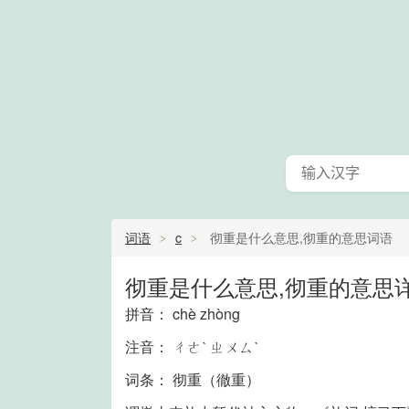
词语
c
彻重是什么意思,彻重的意思词语
彻重是什么意思,彻重的意思详
拼音： chè zhòng
注音： ㄔㄜˋ ㄓㄨㄙˋ
词条： 彻重（徹重）