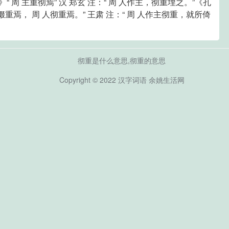
周 主重彻焉” 汉 郑玄 注：“ 周 人作主，彻重埋之。”《孔
重焉， 周 人彻重焉。” 王肃 注：“ 周 人作主彻重，就所倚
彻重是什么意思,彻重的意思
Copyright © 2022
汉字词语
余姚生活网