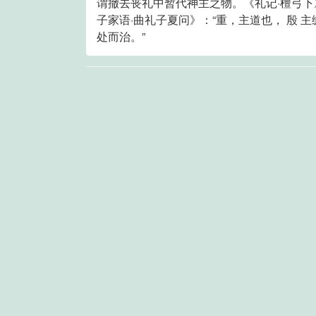
谓撤去丧礼中暂代神主之物。《礼记·檀弓下》“ 
子家语·曲礼子夏问》：“重，主道也， 殷 主缀
处而治。”