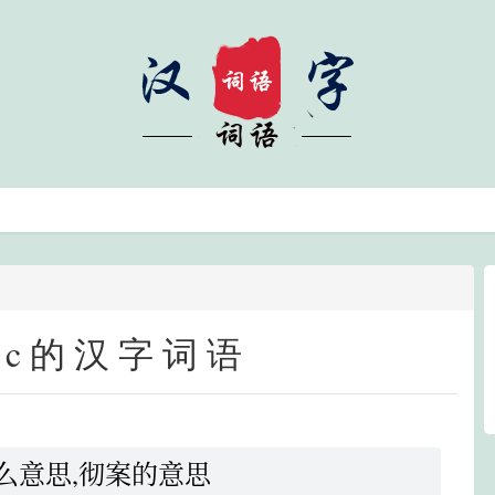
c的汉字词语
么意思,彻案的意思