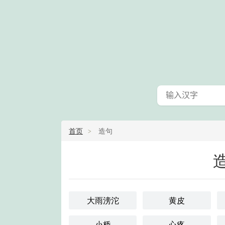
首页
造句
大雨滂沱
黄皮
小桥
心疼