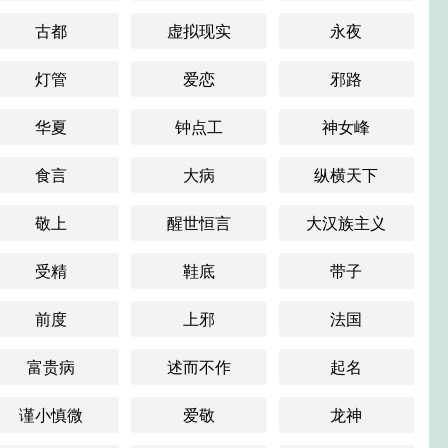
古都
虚拟现实
永夜
灯管
爱恋
邪路
华夏
钟点工
神女峰
食言
大病
纵横天下
敬上
醒世恒言
大汉族主义
受精
鞋底
带子
前度
上邪
法国
富贵病
述而不作
起名
谨小慎微
爱敬
龙神