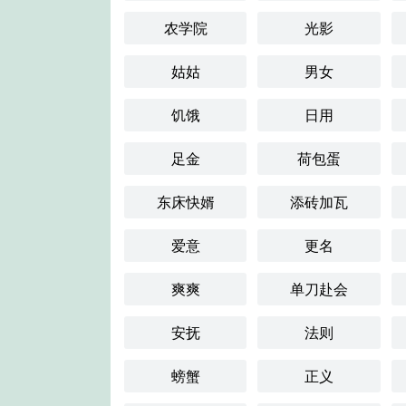
农学院
光影
姑姑
男女
饥饿
日用
足金
荷包蛋
东床快婿
添砖加瓦
爱意
更名
爽爽
单刀赴会
安抚
法则
螃蟹
正义