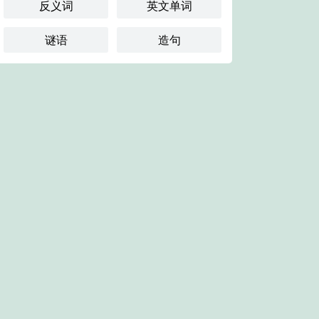
反义词
英文单词
谜语
造句