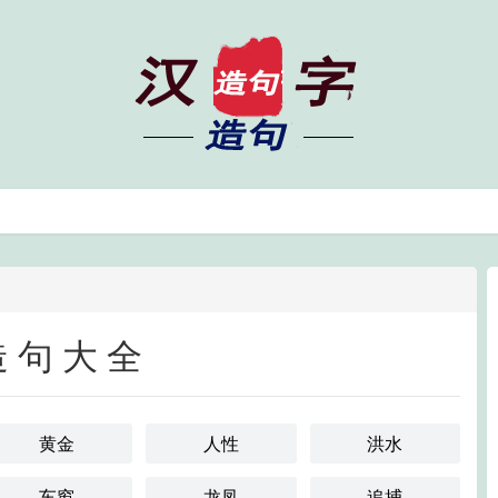
造句大全
黄金
人性
洪水
车窗
龙凤
追捕