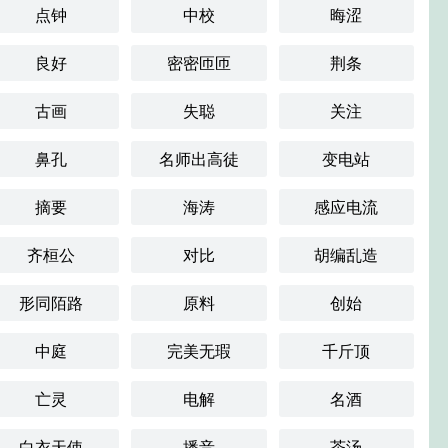
点钟
中校
晦涩
良好
密密匝匝
荆条
古画
失聪
关注
鼻孔
名师出高徒
变电站
摘要
海涛
感应电流
齐桓公
对比
胡编乱造
形同陌路
原料
创始
中庭
完美无瑕
千斤顶
亡灵
电解
名酒
白衣天使
播音
茶汤