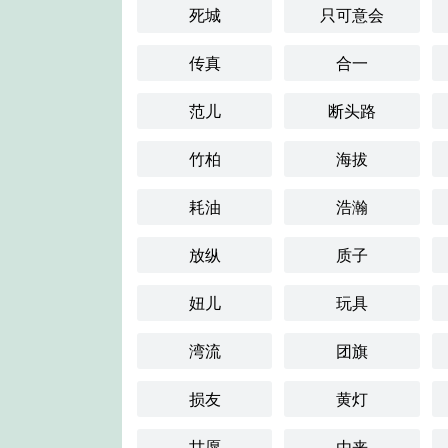
死城
只可意会
传真
合一
范儿
断头路
竹柏
海拔
耗油
浩瀚
放纵
质子
妞儿
玩具
湾流
团旗
损友
黄灯
甘愿
由来