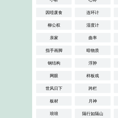
因噎废食
连环计
柳公权
湿度计
亲家
曲率
指手画脚
暗物质
钢结构
浮肿
网眼
样板戏
世风日下
跨栏
板材
月神
琅琅
隔行如隔山