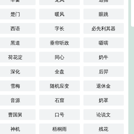
楚门
暖风
眼跳
西语
字长
必先利其器
黑道
垂帘听政
嗫嚅
荷花淀
同心
奶牛
深化
全盘
后羿
雪梅
随机应变
退休金
音源
石窟
奶罩
曹国舅
口号
论说文
神机
梧桐雨
残花