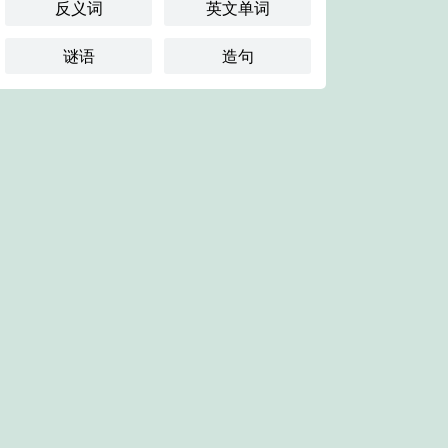
反义词
英文单词
谜语
造句