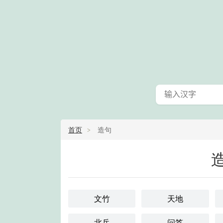
首页
造句
文竹
天地
北岳
问答