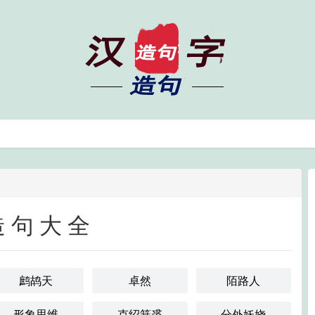
造句大全
鹧鸪天
卓然
陌路人
形象思维
克绍箕裘
分外妖娆