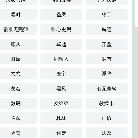
霎时
圣恩
终于
覆巢无完卵
唯心史观
航运
顺从
卓越
开盘
眼屎
同龄人
据有
悠悠
寰宇
浮华
美名
黑风
心无旁骛
数码
文绉绉
敦煌市
临盆
株林
山珍
秃鹫
罐笼
法郎