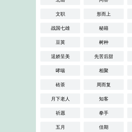
文职
形而上
战国七雄
秘籍
豆荚
树种
逞娇呈美
先苦后甜
哮喘
相聚
砖茶
周而复
月下老人
知客
祈愿
拳手
五月
佳期